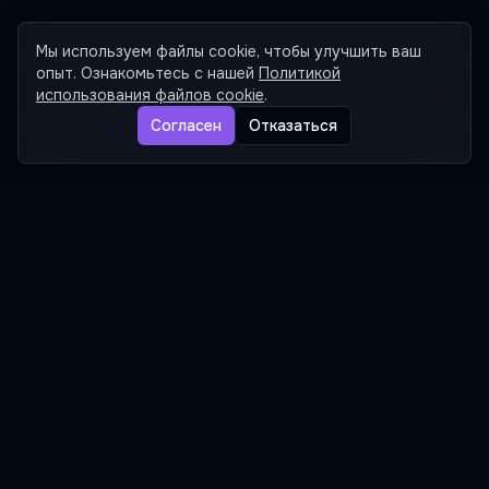
Мы используем файлы cookie, чтобы улучшить ваш
опыт. Ознакомьтесь с нашей
Политикой
использования файлов cookie
.
2. Активируйте и получайте
Согласен
Отказаться
ответы
Зайдите на страницу с тестом. Расширение с
найдет вопросы, и рядом с каждым появится ико
звёздочка. Наведите на нее, и AI моментальн
предложит решение, которое можно сразу вста
в поле ответа.