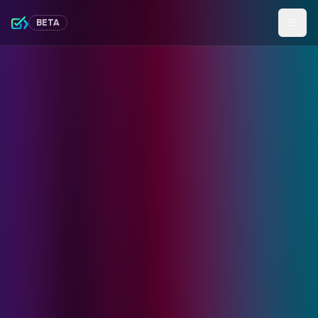
BETA
Откр